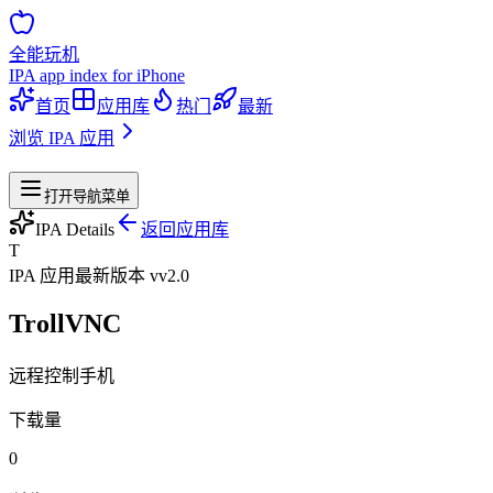
全能玩机
IPA app index for iPhone
首页
应用库
热门
最新
浏览 IPA 应用
站点导航
打开导航菜单
IPA Details
返回应用库
T
IPA 应用
最新版本 v
v2.0
TrollVNC
远程控制手机
下载量
0