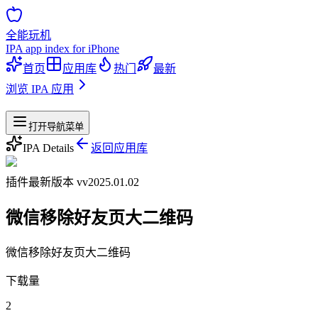
全能玩机
IPA app index for iPhone
首页
应用库
热门
最新
浏览 IPA 应用
站点导航
打开导航菜单
IPA Details
返回应用库
插件
最新版本 v
v2025.01.02
微信移除好友页大二维码
微信移除好友页大二维码
下载量
2