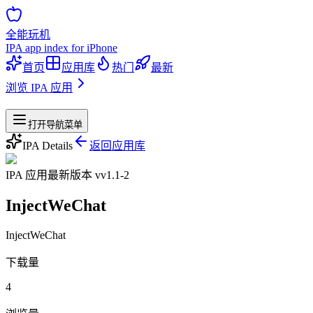
全能玩机
IPA app index for iPhone
首页
应用库
热门
最新
浏览 IPA 应用
站点导航
打开导航菜单
IPA Details
返回应用库
IPA 应用
最新版本 v
v1.1-2
InjectWeChat
InjectWeChat
下载量
4